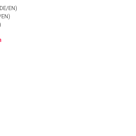
/DE/EN)
/EN)
)
h