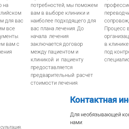
о на
потребностей, мы поможем
професси
глийском
вам в выборе клиники и
переводчи
м для вас
наиболее подходящего для
сопровожд
им все
вас плана лечения. До
Процесс в
ументы.
начала лечения
организа
м вам с
заключается договор
в клинике
чения
между пациентом и
под конт
клиникой и пациенту
специалис
предоставляется
предварительный расчёт
стоимости лечения.
Контактная и
Для необязывающей кон
нами:
сультация.