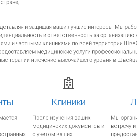
стране;
дставляя и защищая ваши лучшие интересы. Мы раб
иденциальность и ответственность за организацию 
ями и частными клиниками по всей территории Швей
редоставляем медицинские услуги профессиональны
ные терапии и лечение высочайшего уровня в Швейц
нты
Клиники
Л
мается
После изучения ваших
Мы органи
медицинских документов и
встречу и
остранных
с учетом ваших
предоста